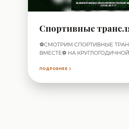
Спортивные трансл
⚽СМОТРИМ СПОРТИВНЫЕ ТРА
ВМЕСТЕ⚽ НА КРУГЛОГОДИЧНОЙ
РЕСТОРАНА «ЧУМАЦЬКИЙ ШЛЯХ
телевизора по 70 дюймов! Вкус
ПОДРОБНЕЕ
фирменные настойки — всё это
окунуться в настоящую атмосфе