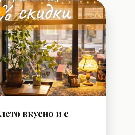
 столом. Приходите
Е
 — они уже в меню! Лучше
вать, чем сто раз увидеть в
 Мясникова, 34 📞+375 (29) 190-77-77
лето вкусно и с