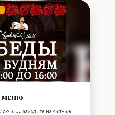
ся только лучше! Всегда
Е
ь Вас у нас в гостях! С
 ресторана Чумацький Шлях!
е меню
0 до 16:00 заходите на сытные