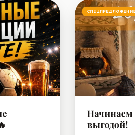
собраться за большим
СПЕЦПРЕДЛОЖЕНИ
пробовать новинки
один раз попробо
ленте. 📍ул.
ые
Начинаем 
🔥
выгодой!