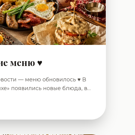
е меню ♥️
вости — меню обновилось ♥️ В
хе» появились новые блюда, в
анили главное: домашний вкус,
и атмосферу белорусско-
юда,
, свежие овощи, традиционные
ча, от которой сразу хочется