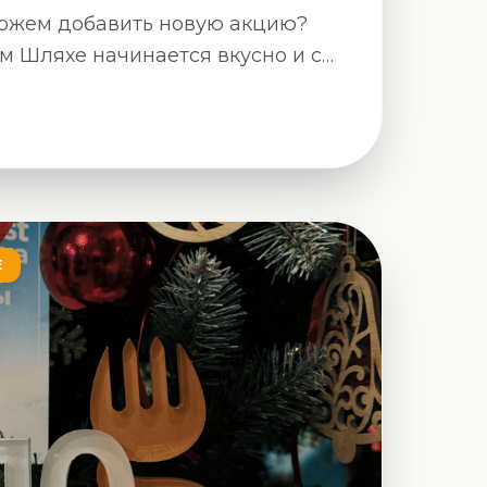
Можем добавить новую акцию?
м Шляхе начинается вкусно и с
й и приятными моментами
а, 34 📞+375
Е