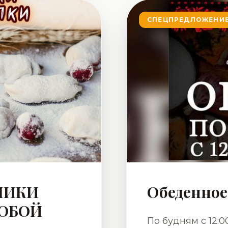
Ваш отдых становил
СПЕЦПРЕДЛОЖЕНИ
будем рады видет
любовью, семья
НИКИ
Обеденно
СОБОЙ
По будням с 12:0